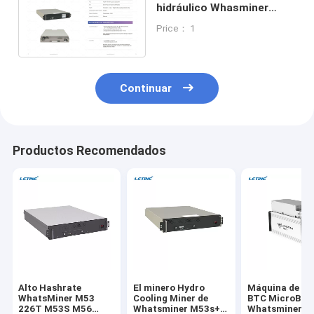
hidráulico Whasminer
M33s+ 218t 240t M53s++
Price： 1
310t 328t
Continuar
Productos Recomendados
Alto Hashrate
El minero Hydro
Máquina de mi
WhatsMiner M53
Cooling Miner de
BTC MicroBT
226T M53S M56
Whatsminer M53s++
Whatsminer M