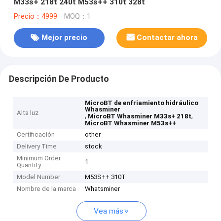
M33s+ 218t 240t M53s++ 310t 328t
Precio：4999
MOQ：1
Mejor precio
Contactar ahora
Descripción De Producto
MicroBT de enfriamiento hidráulico
Whasminer
Alta luz
,
,
MicroBT Whasminer M33s+ 218t
MicroBT Whasminer M53s++
Certificación
other
Delivery Time
stock
Minimum Order
1
Quantity
Model Number
M53S++ 310T
Nombre de la marca
Whatsminer
Vea más