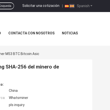
Solicitar una cotización
|
Spanish
úsqueda
D
CONTACTA CON NOSOTROS
NOTICIAS
ner M53 BTC Bitcoin Asic
ing SHA-256 del minero de
to:
China
rca:
Whatsminer
pls inquiry