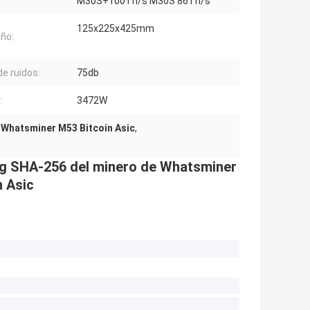
M30S+100Th/s M30S 86Th/s
125x225x425mm
ño:
de ruidos:
75db
:
3472W
 Whatsminer M53 Bitcoin Asic
,
ing SHA-256 del minero de Whatsminer
 Asic