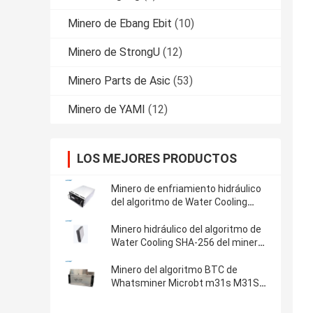
Minero de Ebang Ebit
(10)
Minero de StrongU
(12)
Minero Parts de Asic
(53)
Minero de YAMI
(12)
LOS MEJORES PRODUCTOS
Minero de enfriamiento hidráulico
del algoritmo de Water Cooling
SHA-256 del minero de
Whatsminer M56S 210T BTC
Minero hidráulico del algoritmo de
Bitcoin Asic
Water Cooling SHA-256 del minero
de Whatsminer M53 BTC Bitcoin
Asic
Minero del algoritmo BTC de
Whatsminer Microbt m31s M31S+
SHA-256 80T M21S M30S M30S+
M30S++ 110T 106T 102T 100T