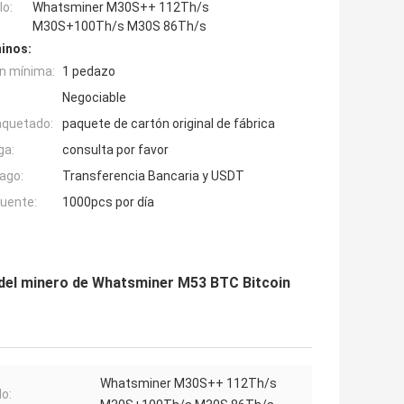
o:
Whatsminer M30S++ 112Th/s
M30S+100Th/s M30S 86Th/s
inos:
n mínima:
1 pedazo
Negociable
aquetado:
paquete de cartón original de fábrica
ga:
consulta por favor
ago:
Transferencia Bancaria y USDT
fuente:
1000pcs por día
 del minero de Whatsminer M53 BTC Bitcoin
Whatsminer M30S++ 112Th/s
o: