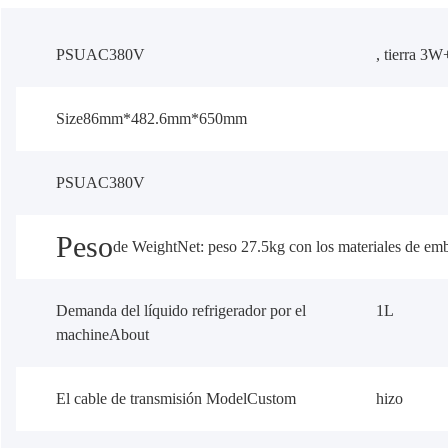
PSUAC380V
, tierra 3W
Size86mm*482.6mm*650mm
PSUAC380V
Peso
de
WeightNet
:
peso 27.5kg con los materiales de em
Demanda del líquido refrigerador por el
1L
machineAbout
El cable de transmisión ModelCustom
hizo