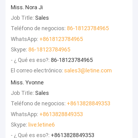
Miss. Nora Ji
Job Title:
Sales
Teléfono de negocios:
86-18123784965
WhatsApp:
+8618123784965
Skype:
86-18123784965
- ¿ Qué es eso?:
86-18123784965
El correo electrónico:
sales3@letine.com
Miss. Yvonne
Job Title:
Sales
Teléfono de negocios:
+8613828849353
En casa
Shenzhen Letine Technology Co., Ltd. y sus
WhatsApp:
+8613828849353
subsidiarias
(
También llamada " Leiqing technology co., Ltd)
Productos
fundada en 1998, se convirtió en un distribuidor de minería
Skype:
live:letine6
global líder y proveedor de soluciones de minería verde desde
Los vídeos
2015,con más de 19 años de membresía en Alibaba Gold y
- ¿ Qué es eso?:
+8613828849353
certificaciones SGS y BVDesde hace 9 años, Letine ha producido