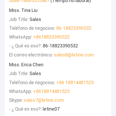
0086-18665355467
(Tiempo no laboral)
Miss. Tina Liu
Job Title:
Sales
Teléfono de negocios:
86-18823390532
WhatsApp:
+8618823390532
- ¿ Qué es eso?:
86-18823390532
El correo electrónico:
sales8@letine.com
Miss. Erica Chen
Job Title:
Sales
Teléfono de negocios:
+86 18814481525
WhatsApp:
+8618814481525
Skype:
sales7@letine.com
- ¿ Qué es eso?:
letine07