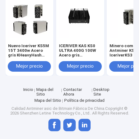
Nuevo Iceriver KS5M
ICERIVER KAS KS0
Minero común
15T 3400w Acero
ULTRA 400G 100W
Antminer KS3 
gris KHeavyHash
Acero gris
IceriverKS3 K
Algoritmo para la
KHeavyHash
KS0 KS3L Kas
minería Kaspa KDA
Algoritmo para
Minero
Mejor precio
Mejor precio
Mejor pre
Kaspa KDA
Inicio
Mapa del
Contactar
Desktop
Sitio
Ahora
Site
Mapa del Sitio
Política de privacidad
En casa
Calidad
Antminer asic de Bitmain
Fábrica De China.Copyright ©
2026 Shenzhen Letine Technology Co., Ltd.. All Rights Reserved.
Productos
Los vídeos