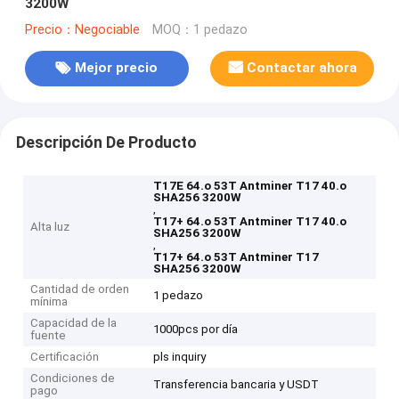
3200W
Precio：Negociable
MOQ：1 pedazo
Mejor precio
Contactar ahora
Descripción De Producto
T17E 64.o 53T Antminer T17 40.o
SHA256 3200W
,
T17+ 64.o 53T Antminer T17 40.o
Alta luz
SHA256 3200W
,
T17+ 64.o 53T Antminer T17
SHA256 3200W
Cantidad de orden
1 pedazo
mínima
Capacidad de la
1000pcs por día
fuente
Certificación
pls inquiry
Condiciones de
Transferencia bancaria y USDT
pago