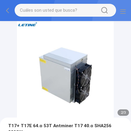
2
/
3
T17+ T17E 64.o 53T Antminer T17 40.o SHA256