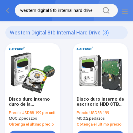
Western Digital 8tb Internal Hard Drive
(3)
Disco duro interno
Disco duro interno de
duro de la
escritorio HDD 8TB
explotación minera
de SATA Seagate
Precio:
USD88-199 per unit
Precio:
USD88-199
16TB HDD 8TB
16TB
MOQ:
2 pedazos
MOQ:
2 pedazos
Seagate del disco de
Western Digital
Obtenga el último precio
Obtenga el último precio