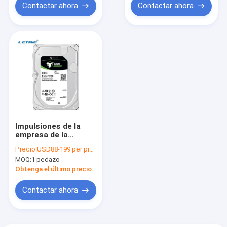
Contactar ahora
Contactar ahora
Impulsiones de la
empresa de la
explotación minera
Precio:
USD88-199 per piece
8TB 16TB 32TB 64TB
MOQ:
1 pedazo
128O HDD Seagate
Western Digital del
Obtenga el último precio
disco duro de 1TB
4TB
Contactar ahora