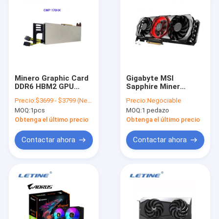
Minero Graphic Card
Gigabyte MSI
DDR6 HBM2 GPU
Sapphire Miner
90HX del CMP 170HX
Graphic Card 5700XT
Precio:
$3699 - $3799 (Negotiable)
Precio:
Negociable
8GB
5800XT 6600XT
MOQ:
1pcs
MOQ:
1 pedazo
6700XT 6800XT
6900XT
Obtenga el último precio
Obtenga el último precio
Contactar ahora
Contactar ahora
En casa
Productos
Los vídeos