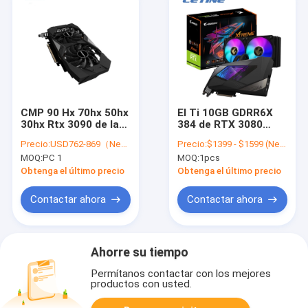
CMP 90 Hx 70hx 50hx
El Ti 10GB GDRR6X
30hx Rtx 3090 de la
384 de RTX 3080
tarjeta gráfica 220hx
mordió al minero
Precio:
USD762-869（Negotiable）
Precio:
$1399 - $1599 (Negotiable)
170 Hx de Rtx de la
Graphic Card RTX
MOQ:
PC 1
MOQ:
1pcs
mesa 3080 de 8G DVI
3070 3080 3090
Gigebyte AORUS
Obtenga el último precio
Obtenga el último precio
GeForce
Contactar ahora
Contactar ahora
Ahorre su tiempo
Permítanos contactar con los mejores
productos con usted.