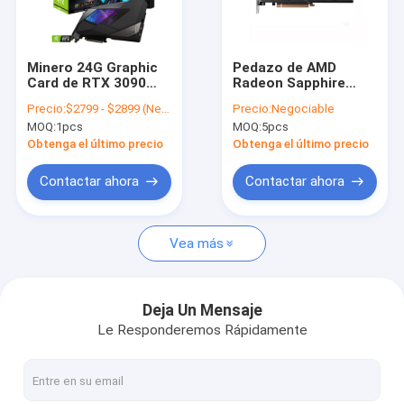
Sobre nosotros
Recorrido por la fábrica
Minero 24G Graphic
Pedazo de AMD
Card de RTX 3090
Radeon Sapphire
Control de calidad
XTREM GDDR6X 1860
Miner Graphic Card
Precio:
$2799 - $2899 (Negotiable)
Precio:
Negociable
megaciclos
6600 XT 8GB 16Gbps
MOQ:
1pcs
MOQ:
5pcs
128
Contacta con nosotros
Obtenga el último precio
Obtenga el último precio
Noticias
Contactar ahora
Contactar ahora
Casos de trabajo
Vea más
Antminer asic de Bitmain
Deja Un Mensaje
Le Responderemos Rápidamente
Minero de Kaspa Asic
Es el caso de las aves de corral.