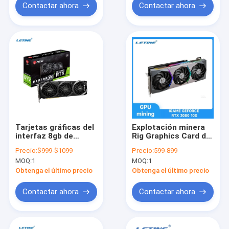
Contactar ahora
Contactar ahora
Tarjetas gráficas del
Explotación minera
interfaz 8gb de
Rig Graphics Card de
Graphic Card HDMI
Graphic Card IGAME
Precio:
$999-$1099
Precio:
599-899
del minero de MSI
GEFORCE RTX 3080
MOQ:
1
MOQ:
1
GeForce RTX 3080
10G ZEC LTC etc del
VENTUS 3X 10GB
minero de LETINE
Obtenga el último precio
Obtenga el último precio
GDDR6X
Contactar ahora
Contactar ahora