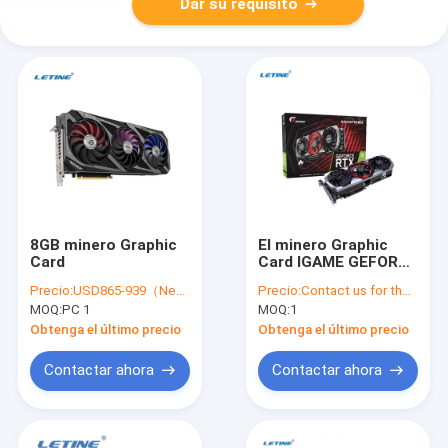
Dar su requisito
8GB minero Graphic
El minero Graphic
Card
Card IGAME GEFORCE
RTX 3080 de LTC ZEC
Precio:
USD865-939（Negotiable）
Precio:
Contact us for the latest price
AVANZÓ A OC 10G
MOQ:
PC 1
MOQ:
1
Obtenga el último precio
Obtenga el último precio
Contactar ahora
Contactar ahora