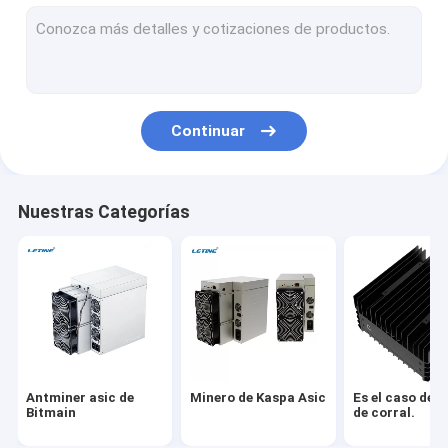
Whatsminer de Microbt
Nuevo minero asiático
Minero de Goldshell Asic
Continuar
Minero de Jas
Minero Canaan Avalon
Nuestras Categorías
Minero de Innosilicon Asic
minero del iBeLink
Minero Graphic Card
plataforma de minería gpu
Antminer asic de
Minero de Kaspa Asic
Es el caso de l
Explotación minera del disco duro
Bitmain
de corral.