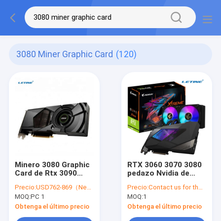
3080 Miner Graphic Card
(120)
Minero 3080 Graphic
RTX 3060 3070 3080
Card de Rtx 3090
pedazo Nvidia de
220hx 170 Hx 90 Hx
Graphic Card 256 del
Precio:
USD762-869（Negotiable）
Precio:
Contact us for the latest price
70hx 50hx 30hx
minero 3060ti
MOQ:
PC 1
MOQ:
1
Obtenga el último precio
Obtenga el último precio